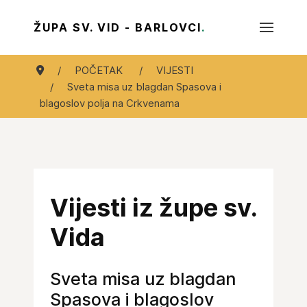
ŽUPA SV. VID - BARLOVCI
.
POČETAK
VIJESTI
Sveta misa uz blagdan Spasova i
blagoslov polja na Crkvenama
Vijesti iz župe sv.
Vida
Sveta misa uz blagdan
Spasova i blagoslov