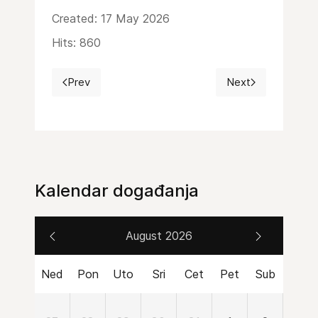
Created: 17 May 2026
Hits: 860
Prev
Next
Previous article: Sv. Vid - slavlje Dana župe 21.6
Next article: Kul
Kalendar događanja
August 2026
Ned
Pon
Uto
Sri
Cet
Pet
Sub