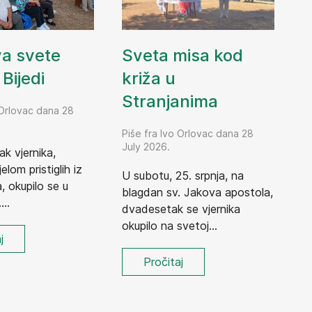
Sveta misa kod
va svete
križa u
Bijedi
Stranjanima
 Orlovac dana 28
Piše fra Ivo Orlovac dana 28
July 2026.
ak vjernika,
elom pristiglih iz
U subotu, 25. srpnja, na
 okupilo se u
blagdan sv. Jakova apostola,
...
dvadesetak se vjernika
okupilo na svetoj...
j
Pročitaj