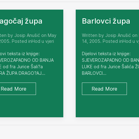
agočaj župa
Barlovci župa
ten by Josip Anušić on May
Written by Josip Anušić on
2005. Posted inHod u vjeri
14, 2005. Posted inHod u vj
lovi teksta iz knjige:
Dijelovi teksta iz knjige:
VEROZAPADNO OD BANJA
SJEVEROZAPADNO OD BA
 od fra Jurice Šali?a
LUKE od fra Jurice Šalića 
RA ŽUPA DRAGO?AJ...
BARLOVCI...
Read More
Read More