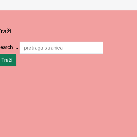
Traži
earch ...
Traži