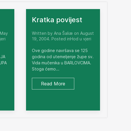
Kratka povijest
 May
Written by Ana Šaliæ on August
eri
19, 2004. Posted inHod u vjeri
Ove godine navršava se 125
NJA
godina od utemeljenje župe sv.
ŽUPA
Vida mučenika u BARLOVCIMA.
Stoga ćemo...
Read More