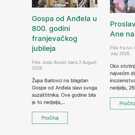
Gospa od Anđela u
Prosla
800. godini
Ane na 
franjevačkog
jubileja
Piše fra Ivo
July 2026.
Piše Josip Anušić dana 2 August
Oko stotinj
2026.
najvećim dij
Župa Barlovci na blagdan
inozemstva,
Gospe od Anđela slavi svoga
nedjelju, 26.
suzaštitnika. Ove godine bila
je to nedjelja,...
Pročita
Pročitaj