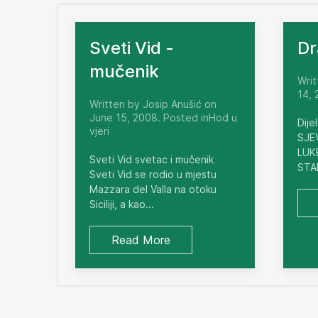
Sveti Vid -
Dr
mučenik
Writ
14, 
Written by Josip Anušić on
June 15, 2008. Posted inHod u
Dije
vjeri
SJE
LUKE
Sveti Vid svetac i mučenik
STA
Sveti Vid se rodio u mjestu
Mazzara del Valla na otoku
Siciliji, a kao...
Read More