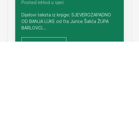
Posted inHod u vjeri
Dijelovi teksta iz knjige: SJEVEROZAPADNO
OD BANJA LUKE od fra Jurice Šalića ŽUPA
BARLOVCI...
Read More
Kratka povijest
Written by Ana Šaliæ on August 19, 2004.
Posted inHod u vjeri
Ove godine navršava se 125 godina od
utemeljenje župe sv. Vida mučenika u
BARLOVCIMA. Stoga ćemo...
Read More