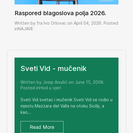
Raspored blagoslova polja 2026.
Written by fra Ivo Orlovac on April 04, 2026. Posted
inNAJAVE
Sveti Vid - mučenik
Written by Josip Anušić on June 15, 2008.
Posted inHod u vjeri
Sveti Vid svetac i mučenik Sveti Vid se rodio u
mjestu Mazzara del Valla na otoku Siciliji, a
kao...
Read More