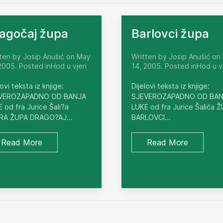
agočaj župa
Barlovci župa
ten by Josip Anušić on May
Written by Josip Anušić on
2005. Posted inHod u vjeri
14, 2005. Posted inHod u vj
lovi teksta iz knjige:
Dijelovi teksta iz knjige:
VEROZAPADNO OD BANJA
SJEVEROZAPADNO OD BA
 od fra Jurice Šali?a
LUKE od fra Jurice Šalića 
RA ŽUPA DRAGO?AJ...
BARLOVCI...
Read More
Read More