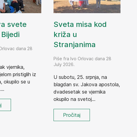
Sveta misa kod
va svete
križa u
Bijedi
Stranjanima
 Orlovac dana 28
Piše fra Ivo Orlovac dana 28
July 2026.
ak vjernika,
elom pristiglih iz
U subotu, 25. srpnja, na
 okupilo se u
blagdan sv. Jakova apostola,
...
dvadesetak se vjernika
okupilo na svetoj...
j
Pročitaj