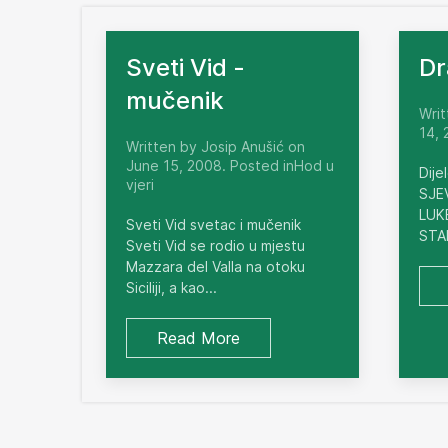
Sveti Vid -
Dr
mučenik
Writ
14, 
Written by Josip Anušić on
June 15, 2008. Posted inHod u
Dije
vjeri
SJE
LUKE
Sveti Vid svetac i mučenik
STA
Sveti Vid se rodio u mjestu
Mazzara del Valla na otoku
Siciliji, a kao...
Read More