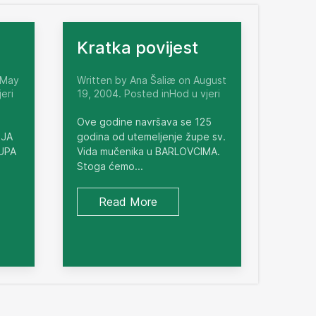
Kratka povijest
 May
Written by Ana Šaliæ on August
eri
19, 2004. Posted inHod u vjeri
Ove godine navršava se 125
NJA
godina od utemeljenje župe sv.
ŽUPA
Vida mučenika u BARLOVCIMA.
Stoga ćemo...
Read More