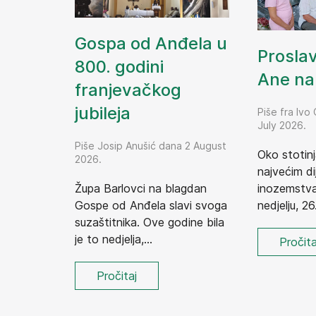
Gospa od Anđela u
Prosla
800. godini
Ane na 
franjevačkog
jubileja
Piše fra Ivo
July 2026.
Piše Josip Anušić dana 2 August
Oko stotinj
2026.
najvećim dij
Župa Barlovci na blagdan
inozemstva,
Gospe od Anđela slavi svoga
nedjelju, 26.
suzaštitnika. Ove godine bila
je to nedjelja,...
Pročita
Pročitaj