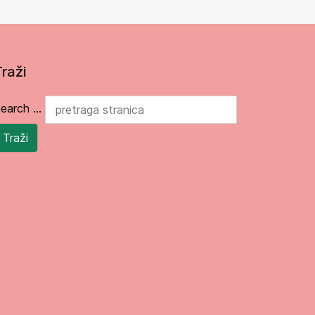
Traži
earch ...
Traži