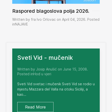
Raspored blagoslova polja 2026.
Written by fra Ivo Orlovac on April 04, 2026. Posted
inNAJAVE
Sveti Vid - mučenik
Written by Josip Anušić on June 15, 2008.
Posted inHod u vjeri
Sveti Vid svetac i mučenik Sveti Vid se rodio u
mjestu Mazzara del Valla na otoku Siciliji, a
kao...
Read More