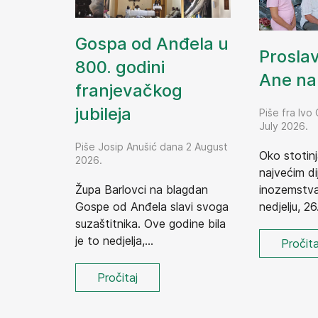
Gospa od Anđela u
Prosla
800. godini
Ane na 
franjevačkog
jubileja
Piše fra Ivo
July 2026.
Piše Josip Anušić dana 2 August
Oko stotinj
2026.
najvećim dij
Župa Barlovci na blagdan
inozemstva,
Gospe od Anđela slavi svoga
nedjelju, 26.
suzaštitnika. Ove godine bila
je to nedjelja,...
Pročita
Pročitaj