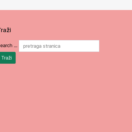
Traži
earch ...
Traži