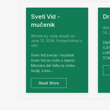
Sveti Vid -
Dr
mučenik
Writ
14, 
Written by Josip Anušić on
June 15, 2008. Posted inHod u
Dije
vjeri
SJE
LUKE
Sveti Vid svetac i mučenik
STA
Sveti Vid se rodio u mjestu
Mazzara del Valla na otoku
Siciliji, a kao...
Read More