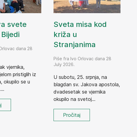
Sveta misa kod
va svete
križa u
Bijedi
Stranjanima
 Orlovac dana 28
Piše fra Ivo Orlovac dana 28
July 2026.
ak vjernika,
elom pristiglih iz
U subotu, 25. srpnja, na
 okupilo se u
blagdan sv. Jakova apostola,
...
dvadesetak se vjernika
okupilo na svetoj...
j
Pročitaj